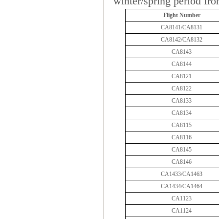
winter/spring
period fr
Flight Number
CA8141/CA813
1
CA8142/CA813
2
CA8143
CA8144
CA81
21
CA81
22
CA8133
CA8134
CA8115
CA8116
CA8145
CA8146
CA1433/CA1463
CA1434/CA1464
CA1123
CA1124