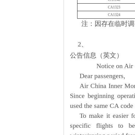
CA1323
CA1324
注：因存在临时调
2、
公告信息（英文）
Notice on Air
Dear passengers,
Air China Inner Mon
Since beginning opera
used the same CA code
To make it easier f
specific flights to 