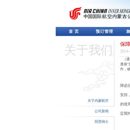
首 页
预订管理
保
关于我们
2014-
（通
遵循“
作，
障必
安排
关于内蒙航空
的使
公司新闻
定期
招贤纳士