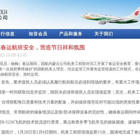
旅行信息
知音会员
产品和服务
关于我们
障春运航班安全，营造节日祥和氛围
02-10 09:43:45
讯员：杨楠）春运期间，国航内蒙古公司机务工程部对员工开展了春运安全教育，要
第一次就把事情做好”的国航机务人理念，结合监管工作要有监管痕迹的工作模式，在春
确保航班安全、准时运营。
首先，要求值班人员必须认真履行航前航后必须到现场的要求，有重大工作项
须第一时间获取信息并监控，除防冰必须有值班人员在现场监督；其次，机务工
，合理搭配每日质量和技术力量的配备，并由值班领导应对可能出现的突发性重
用情况、常用航材的储备情况以及除/防冰保障设备的完好性，确保春运期间外
对B-5226飞机的技术状况进行普查，重点检查冬季飞机常见的操纵困难、渗漏
据统计，1月28日至2月8日期间，机务工程部现场监察15次，圆满地完成了